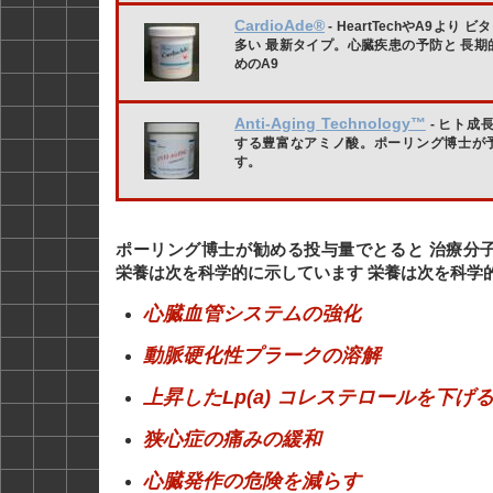
CardioAde®
- HeartTechやA9より
多い 最新タイプ。心臓疾患の予防と 長期
めのA9
Anti-Aging Technology™
- ヒト成
する豊富なアミノ酸。ポーリング博士が
す。
ポーリング博士が勧める投与量でとると 治療分子矯
栄養は次を科学的に示しています 栄養は次を科学
心臓血管システムの強化
動脈硬化性プラークの溶解
上昇したLp(a) コレステロールを下げ
狭心症の痛みの緩和
心臓発作の危険を減らす