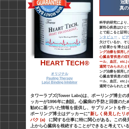
冠動
真の
科学的研究により
脈性心疾患はひと
とで起こると証明
ンタビュー
、
ビ
欠けているか、そ
が必要かを博士は
ング治療を採用し
心臓血管疾患の症
H
T
EART
ECH®
ール、血圧、etc.
週間でみられたと
ング治療を採用し
オリジナル
心臓血管疾患の症
Pauling Therapy
ール、血圧、etc.
Lp(a) Binding Inhibitor
週間でみられたと
タワーラブズ(Tower Labs)は、ポーリング博
ッカーが1996年に創設。心臓病の予防と回復のた
勧めに基づいた情報を提供し、サプリメントを作って
ポーリング博士はデッカーに"
新しく発見したリ
パク (a)
に関する仕事に特に関心がある。この発
上から心臓病を根絶することができると考えている