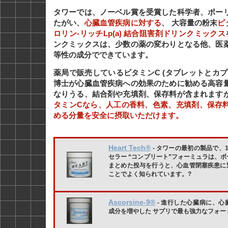
タワーでは、ノーベル賞を受賞した科学者、ポー
たがい、
心臓血管疾病に対する
、 大容量の粉末
ビ
ロリン-リッチLp(a) 結合阻害剤ドリンクミックス
ンクミックスは、少数の薬の変わりとなる他、医
等性の成分でできています。
薬局で販売しているビタミンC (タブレットとカプ
博士が心臓血管疾病への効果のために勧める高容
なりうる、結合剤や充填剤、保存料が含まれます
タミンCなら、人工の香料、色素、充填剤、保存
める分量を安全に摂取いただけます。
Heart Tech®
- タワーの最初の製品で、
セラー “コンプリート”フォーミュラは、
まとめた投与を行うと、心血管閉塞疾患に
ことでよく知られています。?
Ascorsine-9®
- 進行した心臓病に、心
成分を増やした サプリで最も強力なフォー