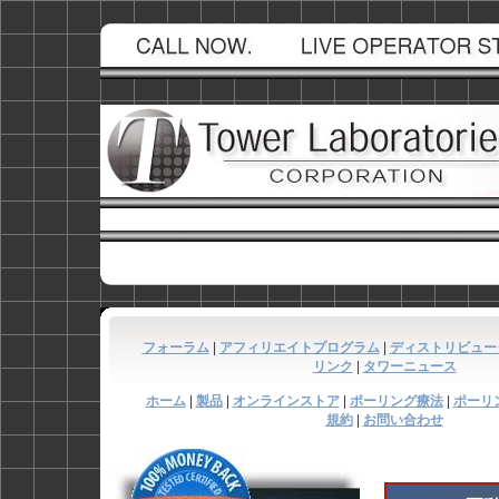
フォーラム
|
アフィリエイトプログラム
|
ディストリビュー
リンク
|
タワーニュース
ホーム
|
製品
|
オンラインストア
|
ポーリング療法
|
ポーリ
規約
|
お問い合わせ