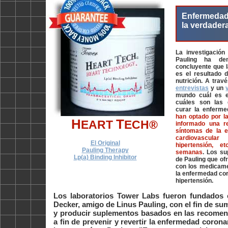
Enfermedad 
la verdader
La investigación 
Pauling ha de
concluyente que 
es el resultado d
nutrición. A trav
entrevistas
y un
mundo cuál es el
cuáles son las 
curar la enferm
han optado por la
H
T
EART
ECH®
informado una r
síntomas de la 
cardiovascular 
El Original
hipertensión, e
Pauling Therapy
semanas
. Los su
Lp(a) Binding Inhibitor
de Pauling que ofr
con los medicame
la enfermedad coro
hipertensión.
Los laboratorios Tower Labs fueron fundados 
Decker, amigo de Linus Pauling, con el fin de su
y producir suplementos basados en las recomen
a fin de prevenir y revertir la enfermedad corona