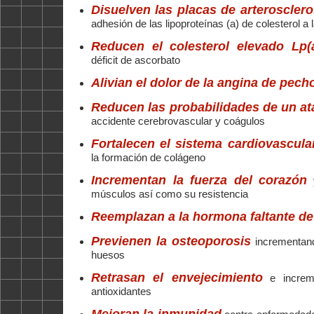
Disuelven las placas de arterosclero
adhesión de las lipoproteínas (a) de colesterol a 
Reducen el colesterol elevado Lp(
déficit de ascorbato
Alivian el dolor de la angina de pech
Reducen las probabilidades de un at
accidente cerebrovascular y coágulos
Fortalecen el sistema cardiovascula
la formación de colágeno
Incrementan la fuerza del corazón
y
músculos así como su resistencia
Reemplazan a la hormona faltante de
Previenen la osteoporosis
incrementand
huesos
Retrasan el envejecimiento
e increme
antioxidantes